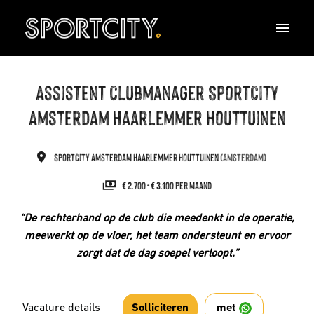
Overslaan
naar
Homepagina
content
Assistent clubmanager SportCity
Amsterdam Haarlemmer Houttuinen
SportCity Amsterdam Haarlemmer Houttuinen
(
Amsterdam
)
€ 2.700 - € 3.100 per maand
“De rechterhand op de club die meedenkt in de operatie,
meewerkt op de vloer, het team ondersteunt en ervoor
zorgt dat de dag soepel verloopt.”
Vacature details
met
Solliciteren