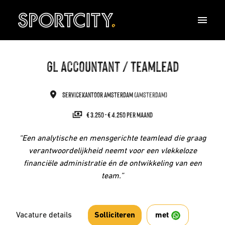
Overslaan
naar
Homepagina
content
GL Accountant / Teamlead
Servicekantoor Amsterdam
(
Amsterdam
)
€ 3.250 - € 4.250 per maand
“Een analytische en mensgerichte teamlead die graag
verantwoordelijkheid neemt voor een vlekkeloze
financiële administratie én de ontwikkeling van een
team.”
Vacature details
met
Solliciteren