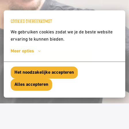
Cookies overeenkomst
Toch even verder kijken?
We gebruiken cookies zodat we je de beste website 
ervaring te kunnen bieden.
Meer opties
Bekijk andere vacatures
Het noodzakelijke accepteren
Alles accepteren