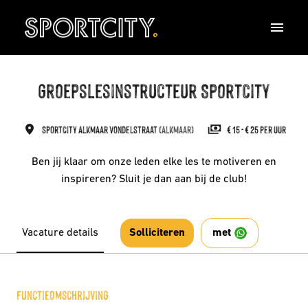
Overslaan
naar
Homepagina
content
Groepslesinstructeur SportCity
SportCity Alkmaar Vondelstraat
(
Alkmaar
)
€ 15 - € 25 per uur
Ben jij klaar om onze leden elke les te motiveren en
inspireren? Sluit je dan aan bij de club!
Vacature details
met
Solliciteren
Functieomschrijving