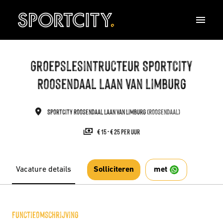
Overslaan
naar
Homepagina
content
Groepslesintructeur SportCity
Roosendaal Laan van Limburg
SportCity Roosendaal Laan van Limburg
(
Roosendaal
)
€ 15 - € 25 per uur
Vacature details
met
Solliciteren
Functieomschrijving